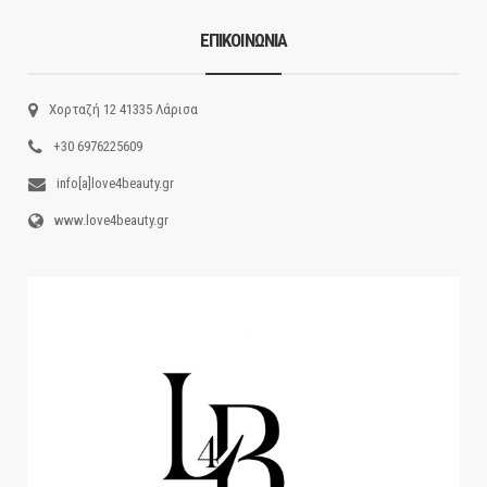
ΕΠΙΚΟΙΝΩΝΙΑ
Χορταζή 12 41335 Λάρισα
+30 6976225609
info[a]love4beauty.gr
www.love4beauty.gr