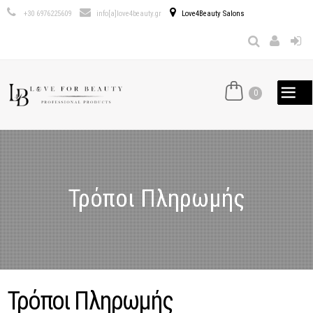
Παράκαμψη
+30 6976225609
info[a]love4beauty.gr
Love4Beauty Salons
προς το
κυρίως
περιεχόμενο
0
Τρόποι Πληρωμής
Τρόποι Πληρωμής