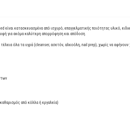
Med είναι κατασκευασμένα από ισχυρό, επαγγελματικής ποιότητας υλικό, ειδι
η υφή για ακόμα καλύτερη απορρόφηση και απόδοση.
λεια όλα τα υγρά (cleanser, ασετόν, αλκοόλη, nail prep), χωρίς να αφήνουν 
ντων
 καθαρισμός από κόλλα ή εργαλεία)