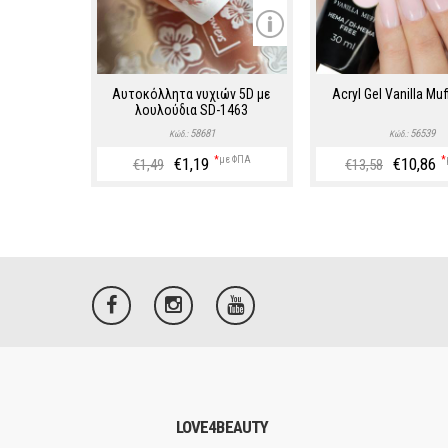
Αυτοκόλλητα νυχιών 5D με
Acryl Gel Vanilla Muf
λουλούδια SD-1463
58681
56539
Κώδ.:
Κώδ.:
€1,19
*
με ΦΠΑ
€10,86
*
€1,49
€13,58
LOVE4BEAUTY