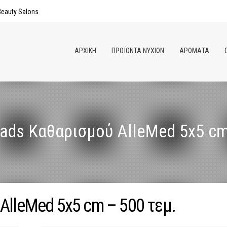
Παράκαμψη
eauty Salons
προς το
κυρίως
περιεχόμενο
ΑΡΧΙΚΗ
ΠΡΟΪΟΝΤΑ ΝΥΧΙΩΝ
ΑΡΩΜΑΤΑ
ads Καθαρισμού AlleMed 5x5 cm
AlleMed 5x5 cm – 500 τεμ.