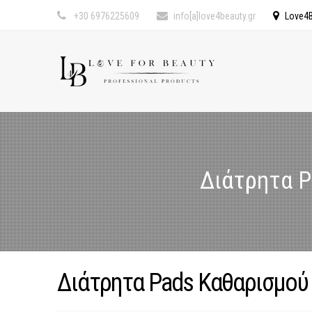
+30 6976225609
info[a]love4beauty.gr
Love4B
Διάτρητα P
Διάτρητα Pads Καθαρισμού 