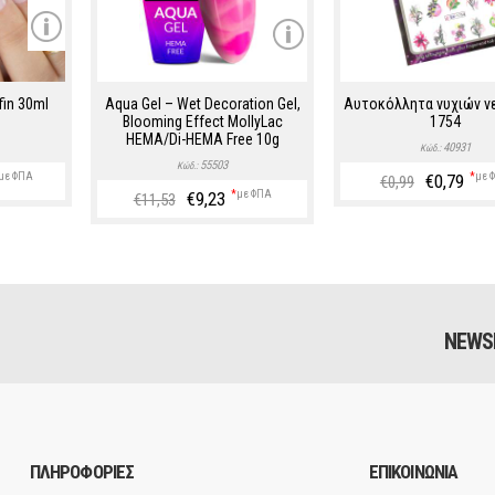
fin 30ml
Aqua Gel – Wet Decoration Gel,
Αυτοκόλλητα νυχιών ν
Blooming Effect MollyLac
1754
HEMA/Di-HEMA Free 10g
40931
Κώδ.:
55503
Κώδ.:
με ΦΠΑ
€0,79
*
με 
€0,99
€9,23
*
με ΦΠΑ
€11,53
NEWS
ΠΛΗΡΟΦΟΡΙΕΣ
ΕΠΙΚΟΙΝΩΝΙΑ