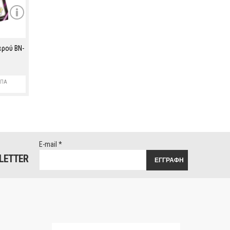
ερού BN-
ΦΠΑ
E-mail
*
LETTER