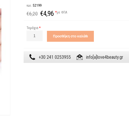
52199
Κώδ.:
€4,96
*
με ΦΠΑ
€6,20
Τεμάχια
*
+30 241 0253955
info[a]love4beauty.gr