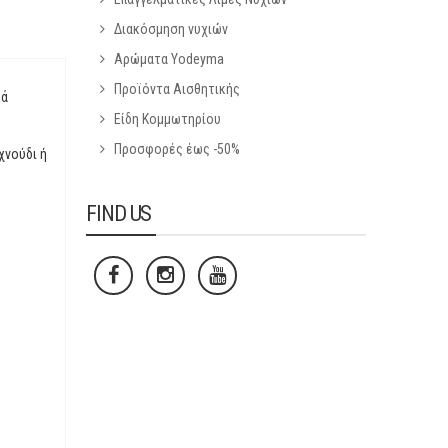
Διακόσμηση νυχιών
Αρώματα Yodeyma
Προϊόντα Αισθητικής
κά
Είδη Κομμωτηρίου
Προσφορές έως -50%
χνούδι ή
FIND US