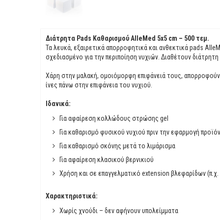
Διάτρητα Pads Καθαρισμού AlleMed 5x5 cm – 500 τεμ.
Τα λευκά, εξαιρετικά απορροφητικά και ανθεκτικά pads Alle
σχεδιασμένο για την περιποίηση νυχιών. Διαθέτουν διάτρητ
Χάρη στην μαλακή, ομοιόμορφη επιφάνειά τους, απορροφούν τέ
ίνες πάνω στην επιφάνεια του νυχιού.
Ιδανικά:
Για αφαίρεση κολλώδους στρώσης gel
Για καθαρισμό φυσικού νυχιού πριν την εφαρμογή προϊό
Για καθαρισμό σκόνης μετά το λιμάρισμα
Για αφαίρεση κλασικού βερνικιού
Χρήση και σε επαγγελματικό extension βλεφαρίδων (π.χ.
Χαρακτηριστικά:
Χωρίς χνούδι – δεν αφήνουν υπολείμματα