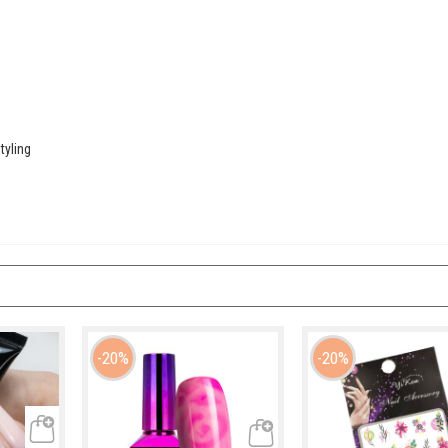
tyling
20%
20%