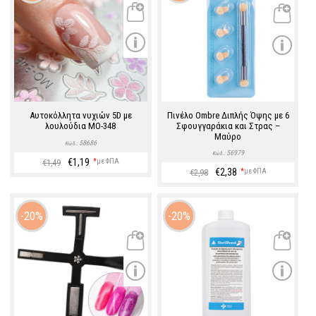
Αυτοκόλλητα νυχιών 5D με
Πινέλο Ombre Διπλής Όψης με 6
λουλούδια MO-348
Σφουγγαράκια και Στρας –
Μαύρο
58686
Κώδ.:
56979
Κώδ.:
€1,19
*
με ΦΠΑ
€1,49
€2,38
*
με ΦΠΑ
€2,98
20%
20%