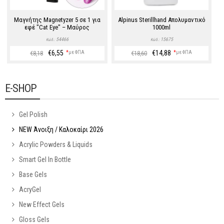
Μαγνήτης Magnetyzer 5 σε 1 για
Alpinus Sterillhand Απολυμαντικό
εφέ "Cat Eye" – Μαύρος
1000ml
54466
15675
Κώδ.:
Κώδ.:
€6,55
€14,88
*
με ΦΠΑ
*
με ΦΠΑ
€8,18
€18,60
E-SHOP
Gel Polish
NEW Άνοιξη / Καλοκαίρι 2026
Acrylic Powders & Liquids
Smart Gel In Bottle
Base Gels
AcryGel
New Effect Gels
Gloss Gels