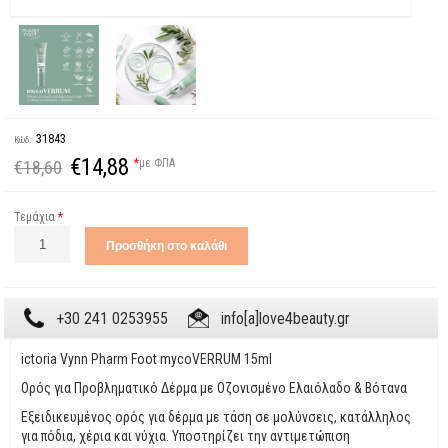
31843
Κώδ.:
€14,88
*
με ΦΠΑ
€18,60
Τεμάχια
*
+30 241 0253955
info[a]love4beauty.gr
ictoria Vynn Pharm Foot mycoVERRUM 15ml
Ορός για Προβληματικό Δέρμα με Οζονισμένο Ελαιόλαδο & Βότανα
Εξειδικευμένος ορός για δέρμα με τάση σε μολύνσεις, κατάλληλος
για πόδια, χέρια και νύχια. Υποστηρίζει την αντιμετώπιση