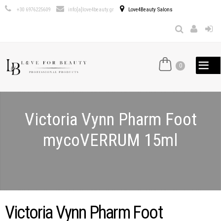
Παράκαμψη
+30 6976225609
info[a]love4beauty.gr
Love4Beauty Salons
προς το
κυρίως
περιεχόμενο
0
Victoria Vynn Pharm Foot
mycoVERRUM 15ml
Victoria Vynn Pharm Foot