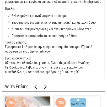
μυκητιάσεων και κονδυλωμάτων, ενώ συνιστάται και για διαβητικούς.
Οφέλη:
Ενδυναμώνει και αναζωογονεί το δέρμα
Υποστηρίζει θεραπείες με αντιμυκητιασική και αντιιική δράση
Διαθέτει αντιβακτηριακές και αντιμικροβιακές ιδιότητες
Προσφέρει προστασία και περιποίηση σε βάθος
Τρόπος χρήσης:
Εφαρμόστε 1–2 φορές την ημέρα στο σημείο που χρειάζεται ή
σύμφωνα με τις οδηγίες ειδικού.
Ενεργά συστατικά:
Οζονισμένο ελαιόλαδο, φικαρία, έλαιο thuja, έλαιο κάνναβης,
δενδρολίβανο, λεβάντα, ρίγανη, τεϊόδεντρο, ευκάλυπτος,
αμυγδαλέλαιο, καστορέλαιο, πρόδρομος βιταμίνης D3.
Δείτε Επίσης
20%
20%