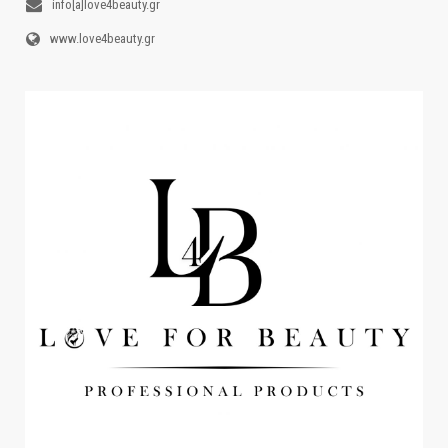
info[a]love4beauty.gr
www.love4beauty.gr