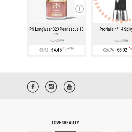
PN LongWear 323 Pearlesque 10
ProNails n° 14 Spik
ml
29979
29086
Κώδ.:
Κώδ.:
€4,45
*
με ΦΠΑ
€8,02
*
μ
€8,92
€26,76
LOVE4BEAUTY