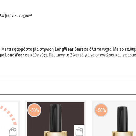
ό βερνίκι νυχιών!
. Μετά εφαρμόστε μία στρώση
LongWear Start
σε όλα τα νύχια. Με το επιθυ
ώμα
LongWear
σε κάθε νύχι. Περιμένετε 2 λεπτά για να στεγνώσει και εφαρμ
50%
50%