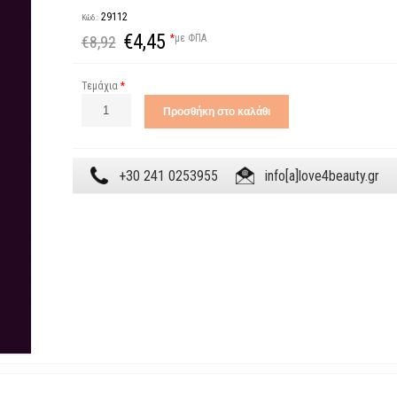
29112
Κώδ.:
€4,45
*
με ΦΠΑ
€8,92
Τεμάχια
*
+30 241 0253955
info[a]love4beauty.gr