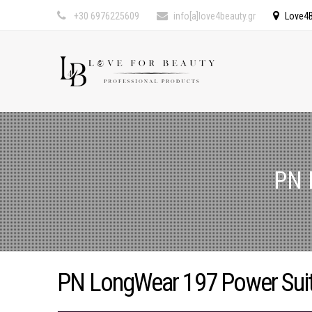
+30 6976225609
info[a]love4beauty.gr
Love4B
PN 
PN LongWear 197 Power Suit