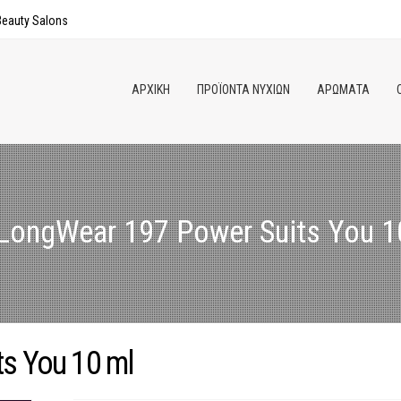
Παράκαμψη
eauty Salons
προς το
κυρίως
περιεχόμενο
ΑΡΧΙΚΗ
ΠΡΟΪΟΝΤΑ ΝΥΧΙΩΝ
ΑΡΩΜΑΤΑ
LongWear 197 Power Suits You 1
s You 10 ml