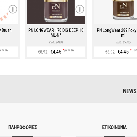
y Brush
PN LONGWEAR 170 DIG DEEP 10
PN LongWear 289 Foxy 
ML-N*
ml
24191
29765
Κώδ.:
Κώδ.:
ε ΦΠΑ
€4,45
*
με ΦΠΑ
€4,45
*
με 
€8,92
€8,92
NEWS
ΠΛΗΡΟΦΟΡΙΕΣ
ΕΠΙΚΟΙΝΩΝΙΑ