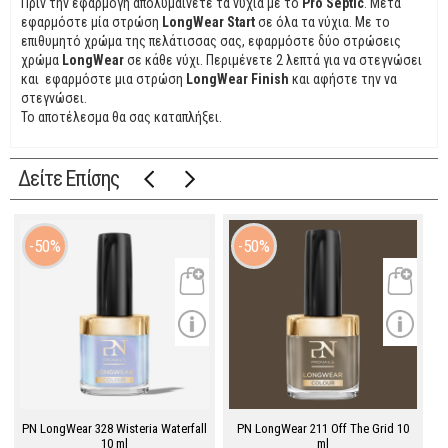
Πριν την εφαρμογή απολυμαίνετε τα νύχια με το
Pro Septic
. Μετά
εφαρμόστε μία στρώση
LongWear Start
σε όλα τα νύχια. Με το
επιθυμητό χρώμα της πελάτισσας σας, εφαρμόστε δύο στρώσεις
χρώμα
LongWear
σε κάθε νύχι. Περιμένετε 2 λεπτά για να στεγνώσει
και εφαρμόστε μια στρώση
LongWear Finish
και αφήστε την να
στεγνώσει.
Το αποτέλεσμα θα σας καταπλήξει.
Δείτε Επίσης
50%
50%
PN LongWear 328 Wisteria Waterfall
PN LongWear 211 Off The Grid 10
10 ml
ml