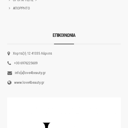
ΑΠΟΡΡΗΤΟ
ΕΠΙΚΟΙΝΩΝΙΑ
Χορταζή 12 41335 Λάρισα
+30 6976225609
info[a]love4beauty.gr
www.love4beauty.gr