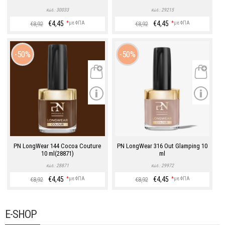
30033
29215
Κώδ.:
Κώδ.:
€4,45
€4,45
*
με ΦΠΑ
*
με ΦΠΑ
€8,92
€8,92
50%
50%
PN LongWear 144 Cocoa Couture
PN LongWear 316 Out Glamping 10
10 ml(28871)
ml
28871
29972
Κώδ.:
Κώδ.:
€4,45
€4,45
*
με ΦΠΑ
*
με ΦΠΑ
€8,92
€8,92
E-SHOP