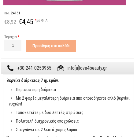
24161
Κώδ.:
€4,45
*
με ΦΠΑ
€8,92
Τεμάχια
*
+30 241 0253955
info[a]love4beauty.gr
Βερνίκι διάρκειας 7 ημερών.
Περισσότερη διάρκεια
Με 2 φορές μεγαλύτερη διάρκεια από οποιοδήποτε απλό βερνίκι
νυχιών!
Τοποθετείτε με δύο λεπτές στρώσεις
Πολυτελή διαχρονικές αποχρώσεις
Στεγνώνει σε 2 λεπτά χωρίς λάμπα