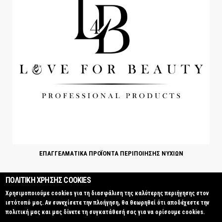
ΕΠΑΓΓΕΛΜΑΤΙΚΑ ΠΡΟΪΟΝΤΑ ΠΕΡΙΠΟΙΗΣΗΣ ΝΥΧΙΩΝ
ΠΟΛΙΤΙΚΗ ΧΡΗΣΗΣ COOKIES
Χρησιμοποιούμε cookies για τη διασφάλιση της καλύτερης περιήγησης στον
Επαγγελματικά Προϊόντα Περιποίησης Νυχιών | Love4Beauty © 2016
Κατασκευή
ιστότοπό μας. Αν συνεχίσετε την πλοήγηση, θα θεωρηθεί ότι αποδέχεστε την
ιστοσελίδων Istology | Web & Marketing Solutions
πολιτική μας και μας δίνετε τη συγκατάθεσή σας για να ορίσουμε cookies.