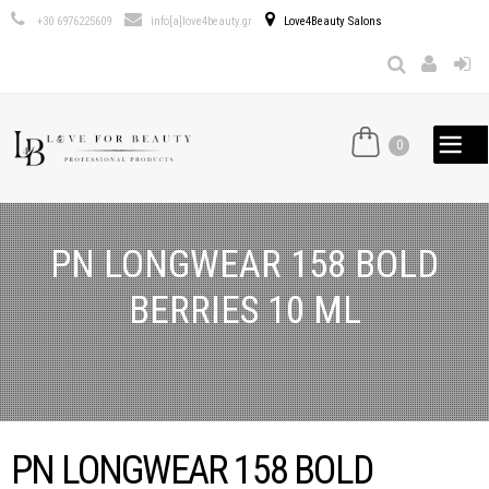
Παράκαμψη
+30 6976225609
info[a]love4beauty.gr
Love4Beauty Salons
προς το
κυρίως
περιεχόμενο
0
PN LONGWEAR 158 BOLD
BERRIES 10 ML
PN LONGWEAR 158 BOLD