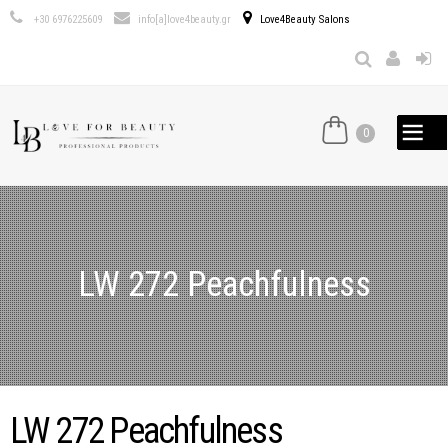
Παράκαμψη
+30 6976225609
info[a]love4beauty.gr
Love4Beauty Salons
προς το
κυρίως
περιεχόμενο
0
LW 272 Peachfulness
LW 272 Peachfulness