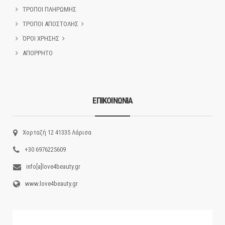
ΤΡΟΠΟΙ ΠΛΗΡΩΜΗΣ
ΤΡΟΠΟΙ ΑΠΟΣΤΟΛΗΣ
ΌΡΟΙ ΧΡΗΣΗΣ
ΑΠΟΡΡΗΤΟ
ΕΠΙΚΟΙΝΩΝΙΑ
Χορταζή 12 41335 Λάρισα
+30 6976225609
info[a]love4beauty.gr
www.love4beauty.gr