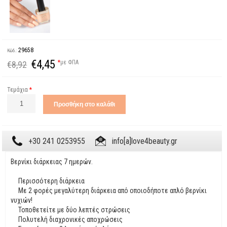
29658
Κώδ.:
€4,45
*
με ΦΠΑ
€8,92
Τεμάχια
*
+30 241 0253955
info[a]love4beauty.gr
Βερνίκι διάρκειας 7 ημερών.
Περισσότερη διάρκεια
Με 2 φορές μεγαλύτερη διάρκεια από οποιοδήποτε απλό βερνίκι
νυχιών!
Τοποθετείτε με δύο λεπτές στρώσεις
Πολυτελή διαχρονικές αποχρώσεις