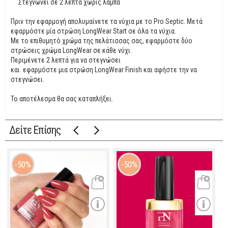
Στεγνώνει σε 2 λεπτά χωρίς λάμπα
Πριν την εφαρμογή απολυμαίνετε τα νύχια με το Pro Septic. Μετά
εφαρμόστε μία στρώση LongWear Start σε όλα τα νύχια.
Με το επιθυμητό χρώμα της πελάτισσας σας, εφαρμόστε δύο
στρώσεις χρώμα LongWear σε κάθε νύχι.
Περιμένετε 2 λεπτά για να στεγνώσει
και εφαρμόστε μια στρώση LongWear Finish και αφήστε την να
στεγνώσει.
Το αποτέλεσμα θα σας καταπλήξει.
Δείτε Επίσης
50%
50%